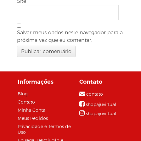
Site
Salvar meus dados neste navegador para a
próxima vez que eu comentar.
Informações
Contato
Blog
contato
Contato
shopajuvirtual
Minha Conta
shopajuvirtual
Meus Pedidos
Privacidade e Termos de
Uso
Entrega, Devolução e