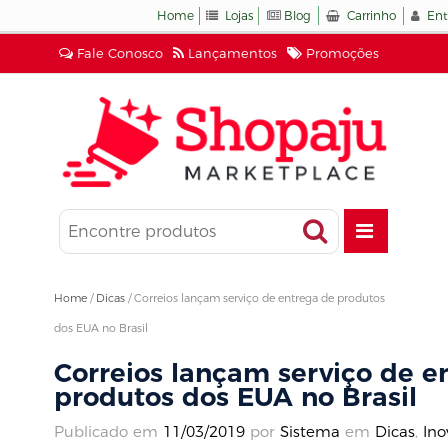
Home
Lojas
Blog
Carrinho
Ent
Fale Conosco
Lançamentos
Promoções
Home
/
Dicas
/
Correios lançam serviço de entrega de produtos
dos EUA no Brasil
Correios lançam serviço de e
produtos dos EUA no Brasil
Publicado em
11/03/2019
por
Sistema
em
Dicas
,
Ino