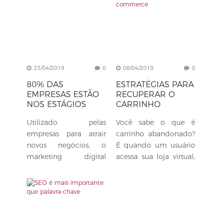
De acordo...
23/04/2019
0
08/04/2019
0
80% DAS
ESTRATÉGIAS PARA
EMPRESAS ESTÃO
RECUPERAR O
NOS ESTÁGIOS
CARRINHO
INICIAIS DO
ABANDONADO EM
Utilizado pelas
Você sabe o que é
MARKETING
SEU E-COMMERCE
DIGITAL NO BRASIL
empresas para atrair
carrinho abandonado?
novos negócios, o
É quando um usuário
marketing digital
acessa sua loja virtual,
brasileiro ainda
demonstra interesse
caminha para alcançar
em algum produto,
os resultados de
coloca no carrinho e,
grandes potências. O
por algum motivo,...
Brasil, no...