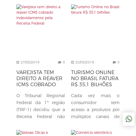
buscado
têm dúvidas em
oportunidades de
relação aos seus
promover as empresas
direitos. Confira cinco
do setor terciário de
direitos para as
vários...
compras online: 1....
27/05/2019
0
20/05/2019
0
VAREJISTA TEM
TURISMO ONLINE
DIREITO A REAVER
NO BRASIL FATURA
ICMS COBRADO
R$ 35,1 BILHÕES
INDEVIDAMENTE
O Tribunal Regional
Cada vez mais o
PELA RECEITA
FEDERAL
Federal da 1ª região
consumidor tem
(TRF-1) decidiu que a
acesso a produtos por
Receita Federal não
múltiplos canais de
pode incluir o ICMS e
compra, e esses canais
o ICMS/ST na base de
permitem ao