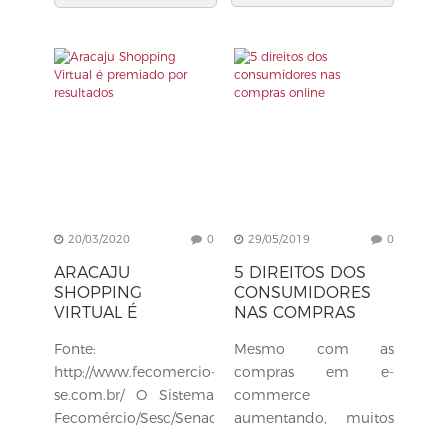
20/03/2020
0
29/05/2019
0
ARACAJU
5 DIREITOS DOS
SHOPPING
CONSUMIDORES
VIRTUAL É
NAS COMPRAS
PREMIADO POR
ONLINE
Fonte:
Mesmo com as
RESULTADOS
http://www.fecomercio-
compras em e-
se.com.br/ O Sistema
commerce
Fecomércio/Sesc/Senac
aumentando, muitos
de Sergipe tem
consumidores ainda