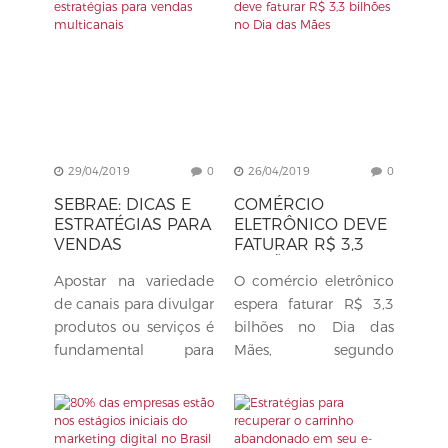
cálculo do PIS/Cofins
consumidor a
cobrado das...
viabilidade da compra
em qualquer hora. O...
29/04/2019
0
26/04/2019
0
SEBRAE: DICAS E
COMÉRCIO
ESTRATÉGIAS PARA
ELETRÔNICO DEVE
VENDAS
FATURAR R$ 3,3
MULTICANAIS
BILHÕES NO DIA
Apostar na variedade
O comércio eletrônico
DAS MÃES
de canais para divulgar
espera faturar R$ 3,3
produtos ou serviços é
bilhões no Dia das
fundamental para
Mães, segundo
garantir mais e
expectativa é da
melhores vendas. Cada
Associação Brasileira
vez mais familiarizado
de Comércio
com a tecnologia, o...
Eletrônico (ABComm).