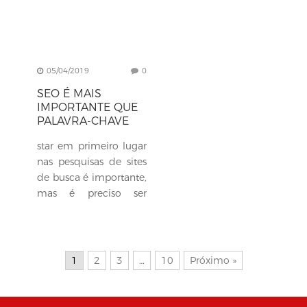
05/04/2019
0
SEO É MAIS
IMPORTANTE QUE
PALAVRA-CHAVE
star em primeiro lugar
nas pesquisas de sites
de busca é importante,
mas é preciso ser
realmente a solução
relevante que as
pessoas procuram. É
preciso oferecer...
1
2
3
…
10
Próximo »