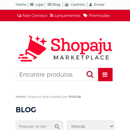
Home
Lojas
Blog
Carrinho
Entrar
Fale Conosco
Lançamentos
Promoções
Home
/
Arquivos relacionados por
Notícias
BLOG