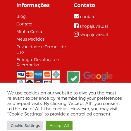
Informações
Contato
Blog
contato
Contato
shopajuvirtual
Minha Conta
shopajuvirtual
Meus Pedidos
Privacidade e Termos de
Uso
Entrega, Devolução e
Reembolso
We use cookies on our website to give you the most
relevant experience by remembering your preferences
and repeat visits. By clicking “Accept All”, you consent
© 2026 Shopaju Marketplace.
to the use of ALL the cookies. However, you may visit
Tecnologia Virtuaria
"Cookie Settings" to provide a controlled consent.
Shopaju/Virtuaria, CNPJ: 30.857.534/0001-08 / Av.
Cookie Settings
Accept All
Jorge Amado, 1565 - Jardins, Aracaju - SE, 49025-330