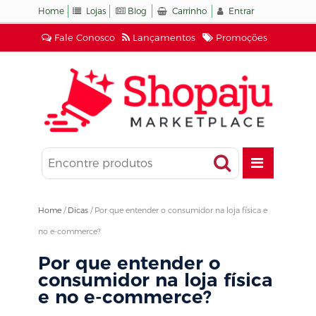
Home
Lojas
Blog
Carrinho
Entrar
Fale Conosco
Lançamentos
Promoções
Home
/
Dicas
/
Por que entender o consumidor na loja física e
no e-commerce?
Por que entender o
consumidor na loja física
e no e-commerce?