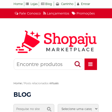
Home
Lojas
Blog
Carrinho
Entrar
Fale Conosco
Lançamentos
Promoções
Home
/
Posts relacionados
virtuais
BLOG