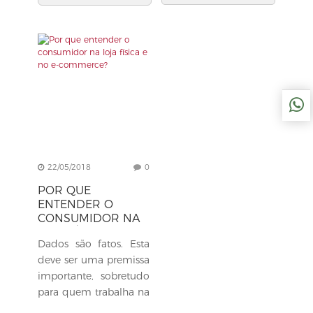
22/05/2018
0
POR QUE
ENTENDER O
CONSUMIDOR NA
LOJA FÍSICA E NO
Dados são fatos. Esta
E-COMMERCE?
deve ser uma premissa
importante, sobretudo
para quem trabalha na
área comercial. E com