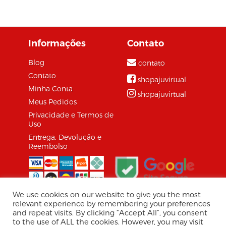
tantas mudanças no
cenário de negócios
global, é...
Informações
Contato
Blog
contato
Contato
shopajuvirtual
Minha Conta
shopajuvirtual
Meus Pedidos
Privacidade e Termos de
Uso
Entrega, Devolução e
Reembolso
We use cookies on our website to give you the most
relevant experience by remembering your preferences
and repeat visits. By clicking “Accept All”, you consent
© 2026 Shopaju Marketplace.
to the use of ALL the cookies. However, you may visit