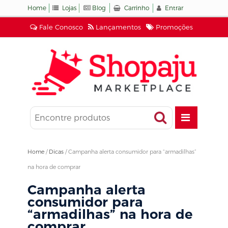
Home
Lojas
Blog
Carrinho
Entrar
Fale Conosco
Lançamentos
Promoções
Home
/
Dicas
/
Campanha alerta consumidor para “armadilhas”
na hora de comprar
Campanha alerta
consumidor para
“armadilhas” na hora de
comprar