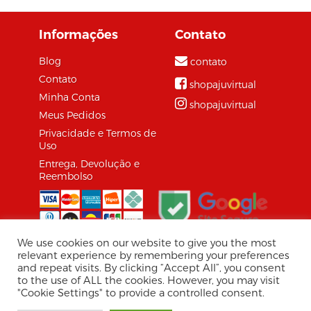
Informações
Contato
Blog
contato
Contato
shopajuvirtual
Minha Conta
shopajuvirtual
Meus Pedidos
Privacidade e Termos de
Uso
Entrega, Devolução e
Reembolso
We use cookies on our website to give you the most
relevant experience by remembering your preferences
and repeat visits. By clicking “Accept All”, you consent
© 2026 Shopaju Marketplace.
to the use of ALL the cookies. However, you may visit
Tecnologia Virtuaria
"Cookie Settings" to provide a controlled consent.