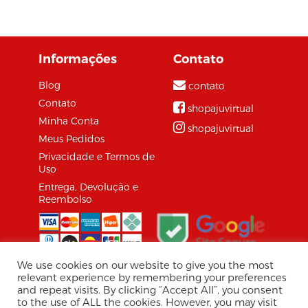
entrada. Essas ofertas
tentadoras muitas
vezes podem ser o
Informações
Contato
gatilho para o...
Blog
contato
Contato
shopajuvirtual
Minha Conta
shopajuvirtual
Meus Pedidos
Privacidade e Termos de
Uso
Entrega, Devolução e
Reembolso
We use cookies on our website to give you the most
relevant experience by remembering your preferences
and repeat visits. By clicking “Accept All”, you consent
© 2026 Shopaju Marketplace.
to the use of ALL the cookies. However, you may visit