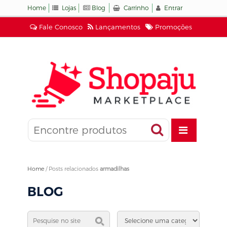
Home
Lojas
Blog
Carrinho
Entrar
Fale Conosco
Lançamentos
Promoções
Home
/
Posts relacionados
armadilhas
BLOG