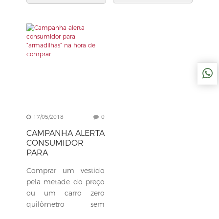
17/05/2018
0
CAMPANHA ALERTA
CONSUMIDOR
PARA
“ARMADILHAS” NA
Comprar um vestido
HORA DE
COMPRAR
pela metade do preço
ou um carro zero
quilômetro sem
precisar dar uma