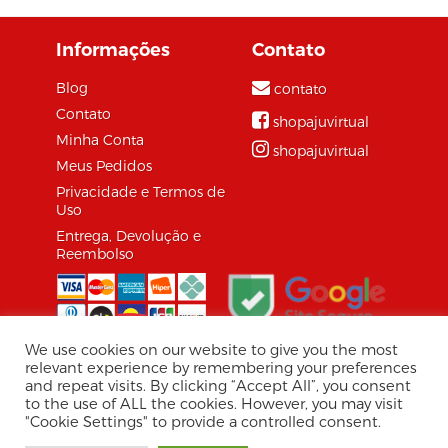
Informações
Contato
Blog
contato
Contato
shopajuvirtual
Minha Conta
shopajuvirtual
Meus Pedidos
Privacidade e Termos de
Uso
Entrega, Devolução e
Reembolso
We use cookies on our website to give you the most
relevant experience by remembering your preferences
and repeat visits. By clicking “Accept All”, you consent
© 2026 Shopaju Marketplace.
to the use of ALL the cookies. However, you may visit
Tecnologia Virtuaria
"Cookie Settings" to provide a controlled consent.