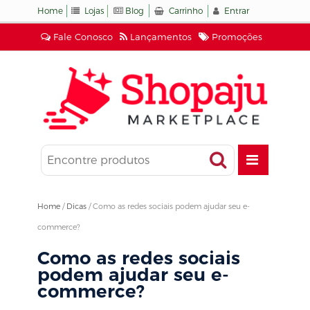
Home
Lojas
Blog
Carrinho
Entrar
Fale Conosco
Lançamentos
Promoções
Home
/
Dicas
/
Como as redes sociais podem ajudar seu e-
commerce?
Como as redes sociais
podem ajudar seu e-
commerce?