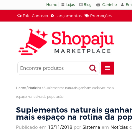
Home
Lojas
Blog
Carrinho
Ent
Fale Conosco
Lançamentos
Promoções
Home
/
Notícias
/
Suplementos naturais ganham cada vez mais
espaço na rotina da população
Suplementos naturais ganha
mais espaço na rotina da po
Publicado em
13/11/2018
por
Sistema
em
Notícias