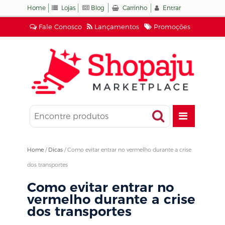
Home
Lojas
Blog
Carrinho
Entrar
Fale Conosco
Lançamentos
Promoções
Home
/
Dicas
/
Como evitar entrar no vermelho durante a crise
dos transportes
Como evitar entrar no
vermelho durante a crise
dos transportes