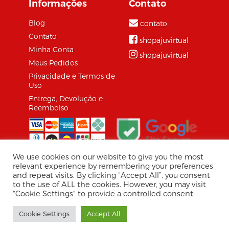
Informações
Contato
Blog
contato
Contato
shopajuvirtual
Minha Conta
shopajuvirtual
Meus Pedidos
Privacidade e Termos de
Uso
Entrega, Devolução e
Reembolso
We use cookies on our website to give you the most
relevant experience by remembering your preferences
and repeat visits. By clicking “Accept All”, you consent
© 2026 Shopaju Marketplace.
to the use of ALL the cookies. However, you may visit
Tecnologia Virtuaria
"Cookie Settings" to provide a controlled consent.
Shopaju/Virtuaria, CNPJ: 30.857.534/0001-08 / Av.
Cookie Settings
Accept All
Jorge Amado, 1565 - Jardins, Aracaju - SE, 49025-330