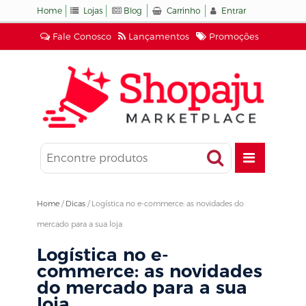
Home
Lojas
Blog
Carrinho
Entrar
Fale Conosco
Lançamentos
Promoções
Home
/
Dicas
/
Logística no e-commerce: as novidades do
mercado para a sua loja
Logística no e-
commerce: as novidades
do mercado para a sua
loja