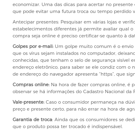
economizar. Uma das dicas para acertar no presente é e
que pode evitar uma futura troca ou tempo perdido 
Antecipar presentes: Pesquisar em várias lojas e verifi
estabelecimentos diferentes já permite avaliar qual 
compra seja online é preciso certificar-se quanto à d
Golpes por e-mail:
Um golpe muito comum é o envio d
que os vírus sejam instalados no computador, deixand
conhecidas, que tenham o selo de segurança visível 
endereço eletrônico, para saber se ele condiz com o 
de endereço do navegador apresenta “https”, que signi
Compras online:
Na hora de fazer compras online, é pr
observar se há informações do Cadastro Nacional da P
Vale-presente:
Caso o consumidor permaneça na dúvida 
preço e presente certo, para não errar na hora de agr
Garantia de troca
: Ainda que os consumidores se dediq
que o produto possa ter trocado é indispensável.