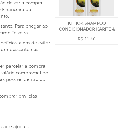
não deixar a compra
 Financeira da
nto:
KIT TOK SHAMPOO
sante. Para chegar ao
CONDICIONADOR KARITE &
ardo Teixeira.
BABAÇU 590 ML
R$ 11.40
efícios, além de evitar
ir um desconto nas
her parcelar a compra
 o salário comprometido
s possível dentro do
 comprar em lojas
tear e ajuda a