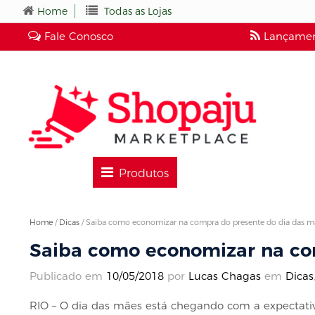
Home
Todas as Lojas
Fale Conosco
Lançamen
Produtos
Home
/
Dicas
/
Saiba como economizar na compra do presente do dia das m
Saiba como economizar na co
Publicado em
10/05/2018
por
Lucas Chagas
em
Dicas
RIO – O dia das mães está chegando com a expectat