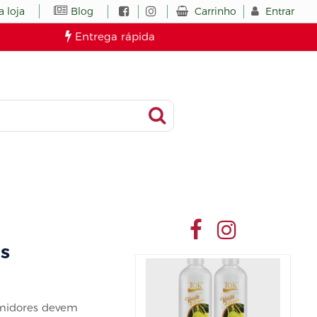
Carrinho
Entrar
 loja
Blog
Entrega rápida
s
umidores devem