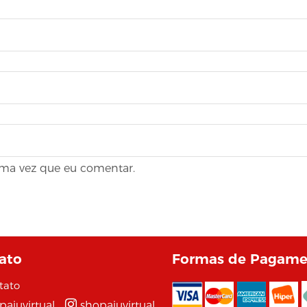
ima vez que eu comentar.
ato
Formas de Pagame
tato
pajuvirtual
shopajuvirtual