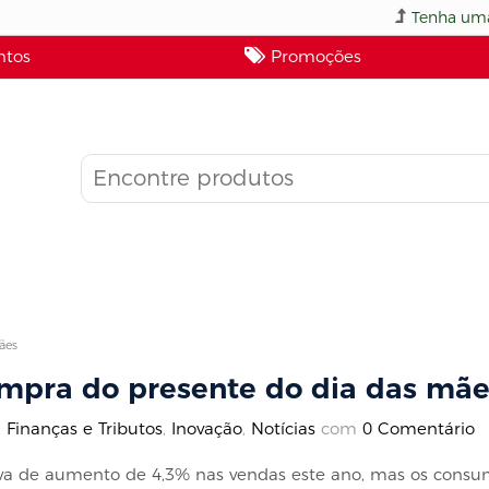
Tenha uma
tos
Promoções
ães
mpra do presente do dia das mãe
,
Finanças e Tributos
,
Inovação
,
Notícias
com
0 Comentário
iva de aumento de 4,3% nas vendas este ano, mas os cons