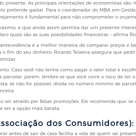
 presente. As principais orientações de economistas são: 
nto pretende gastar. Para o coordenador do MBA em Gestão
 planejamento é fundamental para não comprometer o orçame
áximo, e que ainda assim permita dar um presente interes
claro quais são as suas possibilidades financeiras – afirma Ric
 antecedência é a melhor maneira de comparar preços e ben
 o fim do seu dinheiro. Ricardo Teixeira assegura que ped
omizar.
nto. Caso você não tenha como pagar o valor total e escol
r a parcelar, porém, lembre-se que você corre o risco de ter
; se não for possível, divida no número mínimo de parcela
nceira.
o ser atraído por falsas promoções. Ele recomenda que, se
de ser a opção mais barata.
(Associação dos Consumidores):
rar antes de sair de casa facilita a vida de quem vai presen