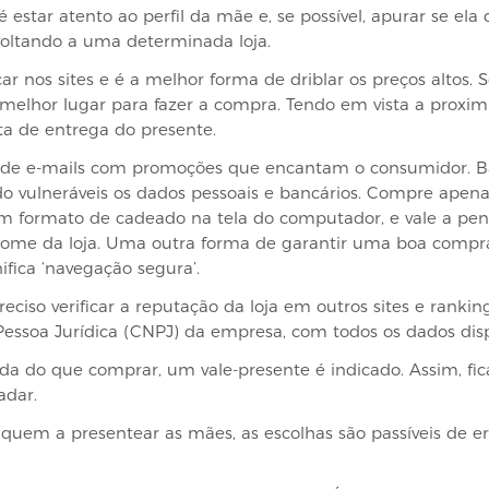
star atento ao perfil da mãe e, se possível, apurar se ela 
voltando a uma determinada loja.
car nos sites e é a melhor forma de driblar os preços altos. 
o melhor lugar para fazer a compra. Tendo em vista a proxim
ata de entrega do presente.
e e-mails com promoções que encantam o consumidor. Ba
o vulneráveis os dados pessoais e bancários. Compre apenas
em formato de cadeado na tela do computador, e vale a pen
nome da loja. Uma outra forma de garantir uma boa compra, 
fica ‘navegação segura’.
eciso verificar a reputação da loja em outros sites e rankin
essoa Jurídica (CNPJ) da empresa, com todos os dados disp
do que comprar, um vale-presente é indicado. Assim, fica m
adar.
uem a presentear as mães, as escolhas são passíveis de erro