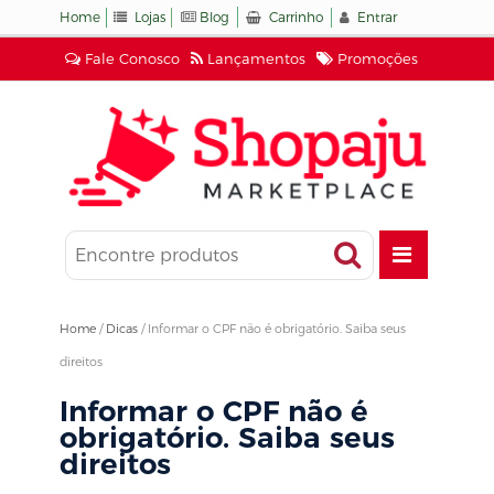
Home
Lojas
Blog
Carrinho
Entrar
Fale Conosco
Lançamentos
Promoções
Home
/
Dicas
/
Informar o CPF não é obrigatório. Saiba seus
direitos
Informar o CPF não é
obrigatório. Saiba seus
direitos