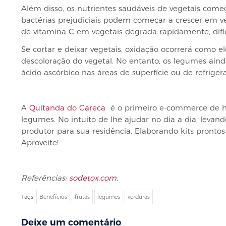
Além disso, os nutrientes saudáveis ​​de vegetais c
bactérias prejudiciais podem começar a crescer em
de vitamina C em vegetais degrada rapidamente, dific
Se cortar e deixar vegetais, oxidação ocorrerá como el
descoloração do vegetal. No entanto, os legumes aind
ácido ascórbico nas áreas de superfície ou de refrige
A
Quitanda do Careca
é o primeiro e-commerce de hort
legumes. No intuito de lhe ajudar no dia a dia, leva
produtor para sua residência. Elaborando kits pronto
Aproveite!
Referências:
sodetox.com
.
Tags
Benefícios
frutas
legumes
verduras
Deixe um comentário