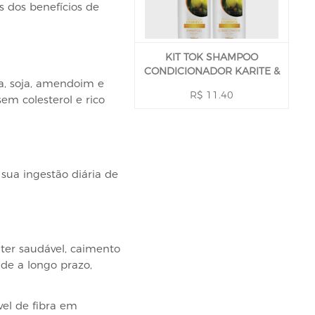
 dos benefícios de
KIT TOK SHAMPOO
CONDICIONADOR KARITE &
ba, soja, amendoim e
BABAÇU 590 ML
R$ 11.40
sem colesterol e rico
sua ingestão diária de
ter saudável, caimento
úde a longo prazo,
vel de fibra em