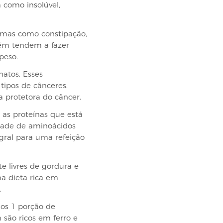
m como insolúvel,
lemas como constipação,
mbém tendem a fazer
peso.
natos. Esses
tipos de cânceres.
 protetora do câncer.
 as proteínas que está
idade de aminoácidos
gral para uma refeição
e livres de gordura e
a dieta rica em
.
nos 1 porção de
 são ricos em ferro e