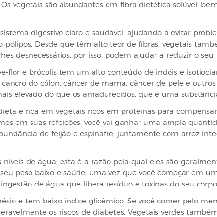
. Os vegetais são abundantes em fibra dietética solúvel, be
istema digestivo claro e saudável, ajudando a evitar prob
mo pólipos. Desde que têm alto teor de fibras, vegetais ta
hes desnecessários, por isso, podem ajudar a reduzir o seu 
e-flor e brócolis tem um alto conteúdo de indóis e isotiocia
ancro do cólon, câncer de mama, câncer de pele e outros 
ais elevado do que os amadurecidos, que é uma substância
dieta é rica em vegetais ricos em proteínas para compensar
gumes em suas refeições, você vai ganhar uma ampla quant
bundância de feijão e espinafre, juntamente com arroz inte
íveis de água; esta é a razão pela qual eles são geralment
o seu peso baixo e saúde, uma vez que você começar em um
ingestão de água que libera resíduo e toxinas do seu corpo
nésio e tem baixo índice glicêmico. Se você comer pelo me
sideravelmente os riscos de diabetes. Vegetais verdes também