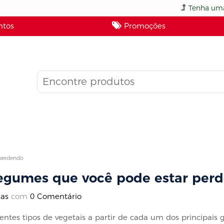
Tenha uma
tos
Promoções
 perdendo
 legumes que você pode estar per
ias
com
0 Comentário
es tipos de vegetais a partir de cada um dos principais gr