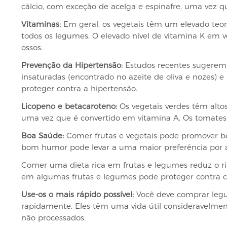
cálcio, com exceção de acelga e espinafre, uma vez qu
Vitaminas:
Em geral, os vegetais têm um elevado teo
todos os legumes. O elevado nível de vitamina K em v
ossos.
Prevenção da Hipertensão:
Estudos recentes sugerem
insaturadas (encontrado no azeite de oliva e nozes) e
proteger contra a hipertensão.
Licopeno e betacaroteno:
Os vegetais verdes têm alto
uma vez que é convertido em vitamina A. Os tomates 
Boa Saúde:
Comer frutas e vegetais pode promover be
bom humor pode levar a uma maior preferência por al
Comer uma dieta rica em frutas e legumes reduz o ri
em algumas frutas e legumes pode proteger contra ce
Use-os o mais rápido possível:
Você deve comprar legu
rapidamente. Eles têm uma vida útil consideravelment
não processados.