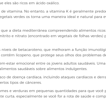
e eles são ricos em ácido oxálico.
r de vitamina. No entanto, a vitamina K é geralmente pre
egetais verdes os torna uma maneira ideal e natural para e
 que a dieta mediterrânea compreendendo alimentos rico
 nitrito e nitrato (encontrado em vegetais de folhas verdes
s níveis de betacaroteno, que melhoram a função imunológ
contêm licopeno, que protege seus olhos dos problemas de
m-estar emocional entre os jovens adultos saudáveis. Uma
imentos saudáveis ​​sobre alimentos indulgentes.
sco de doença cardíaca, incluindo ataques cardíacos e derr
rtos tipos de cânceres.
mes e verduras em pequenas quantidades para que você p
e curta, especialmente se você for a rota de saúde e compr