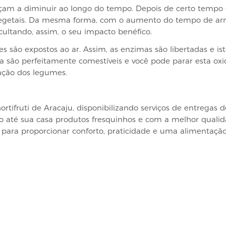
omeçam a diminuir ao longo do tempo. Depois de certo temp
 vegetais. Da mesma forma, com o aumento do tempo de a
ultando, assim, o seu impacto benéfico.
es são expostos ao ar. Assim, as enzimas são libertadas e ist
a são perfeitamente comestíveis e você pode parar esta ox
ração dos legumes.
ifruti de Aracaju, disponibilizando serviços de entregas de
ndo até sua casa produtos fresquinhos e com a melhor quali
s para proporcionar conforto, praticidade e uma alimentaçã