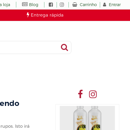
Carrinho
Entrar
 loja
Blog
Entrega rápida
dendo
upos. Isto irá