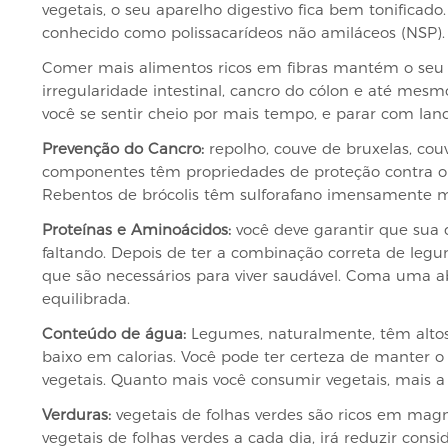
vegetais, o seu aparelho digestivo fica bem tonificado
conhecido como polissacarídeos não amiláceos (NSP).
Comer mais alimentos ricos em fibras mantém o seu s
irregularidade intestinal, cancro do cólon e até mes
você se sentir cheio por mais tempo, e parar com lanc
Prevenção do Cancro:
repolho, couve de bruxelas, couv
componentes têm propriedades de proteção contra o c
Rebentos de brócolis têm sulforafano imensamente m
Proteínas e Aminoácidos:
você deve garantir que sua 
faltando. Depois de ter a combinação correta de le
que são necessários para viver saudável. Coma uma a
equilibrada.
Conteúdo de água:
Legumes, naturalmente, têm altos n
baixo em calorias. Você pode ter certeza de manter 
vegetais. Quanto mais você consumir vegetais, mais a 
Verduras:
vegetais de folhas verdes são ricos em mag
vegetais de folhas verdes a cada dia, irá reduzir con