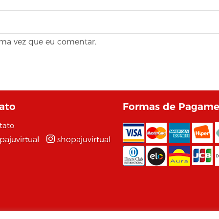
ima vez que eu comentar.
ato
Formas de Pagame
tato
pajuvirtual
shopajuvirtual