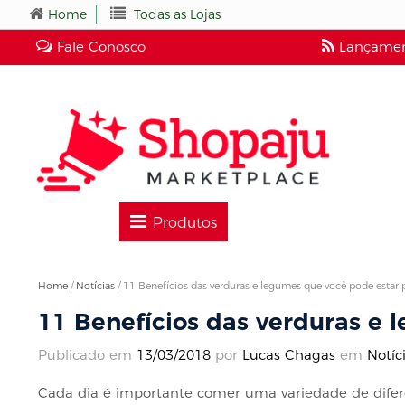
Home
Todas as Lojas
Fale Conosco
Lançamen
Produtos
Home
/
Notícias
/
11 Benefícios das verduras e legumes que você pode estar
11 Benefícios das verduras e
Publicado em
13/03/2018
por
Lucas Chagas
em
Notíc
Cada dia é importante comer uma variedade de diferent