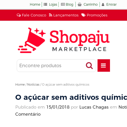
Home
Lojas
Blog
Carrinho
Entrar
Fale Conosco
Lançamentos
Promoções
Home
/
Notícias
/
O açúcar sem aditivos químicos
O açúcar sem aditivos quími
Publicado em
15/01/2018
por
Lucas Chagas
em
Notí
Comentário