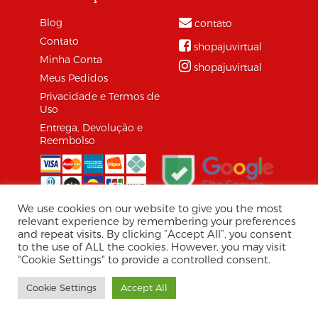
Blog
contato
Contato
shopajuvirtual
Minha Conta
shopajuvirtual
Meus Pedidos
Privacidade e Termos de
Uso
Entrega, Devolução e
Reembolso
We use cookies on our website to give you the most
relevant experience by remembering your preferences
and repeat visits. By clicking “Accept All”, you consent
© 2026 Shopaju Marketplace.
to the use of ALL the cookies. However, you may visit
Tecnologia Virtuaria
"Cookie Settings" to provide a controlled consent.
Shopaju/Virtuaria, CNPJ: 30.857.534/0001-08 / Av.
Cookie Settings
Accept All
Jorge Amado, 1565 - Jardins, Aracaju - SE, 49025-330
/ contato@shopaju.com