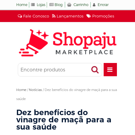
Home
Lojas
Blog
Carrinho
Entrar
Fale Conosco
Lançamentos
Promoções
Home
/
Notícias
/
Dez benefícios do vinagre de maçã para a sua
saúde
Dez benefícios do
vinagre de maçã para a
sua saúde