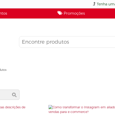
Tenha uma
tos
Promoções
dutos