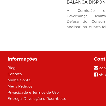
BALANÇA DISPON
CONFERIR PESO 
A Comissão de 
Governança, Fiscali
Defesa do Consum
analisar na quarta-fe
de lei (PLS 21/2017)...
Informações
Cont
Blog
con
Contato
sho
Minha Conta
Meus Pedidos
Privacidade e Termos de Uso
Entrega, Devolução e Reembolso