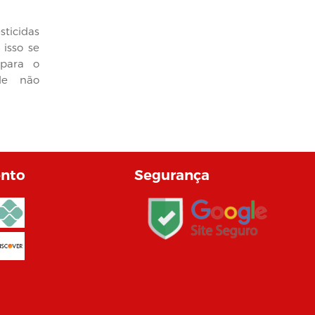
sticidas
 isso se
para o
de não
nto
Segurança