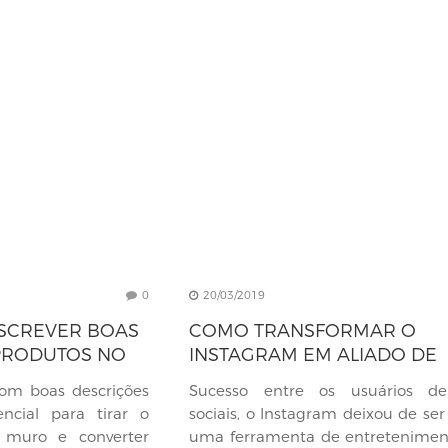
0
20/03/2019
ESCREVER BOAS
COMO TRANSFORMAR O
PRODUTOS NO
INSTAGRAM EM ALIADO DE
VENDAS PARA E-COMMERC
om boas descrições
Sucesso entre os usuários d
ncial para tirar o
sociais, o Instagram deixou de se
 muro e converter
uma ferramenta de entretenimen