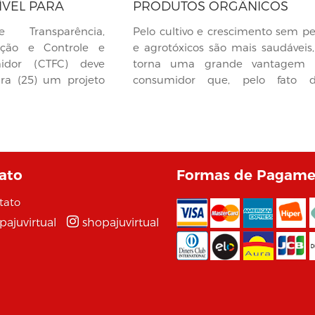
ÍVEL PARA
PRODUTOS ORGÂNICOS
DE PRODUTOS
Transparência,
Pelo cultivo e crescimento sem pe
zação e Controle e
e agrotóxicos são mais saudáveis,
idor (CTFC) deve
torna uma grande vantagem 
ira (25) um projeto
consumidor que, pelo fato 
precisar...
ato
Formas de Pagame
tato
pajuvirtual
shopajuvirtual