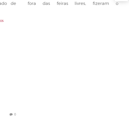
ado de
fora das feiras livres, fizeram o
empresário...
0