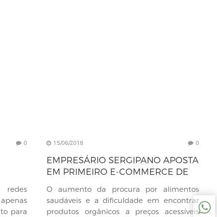
0
15/06/2018
0
EMPRESÁRIO SERGIPANO APOSTA
EM PRIMEIRO E-COMMERCE DE
E?
HORTIFRUTI DE ARACAJU
e redes
O aumento da procura por alimentos
r apenas
saudáveis e a dificuldade em encontrar
to para
produtos orgânicos a preços acessíveis