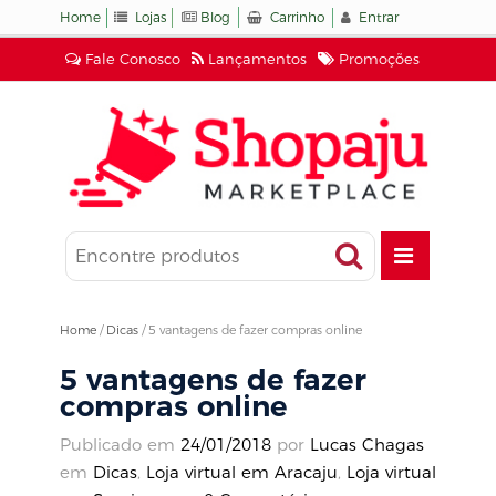
Home
Lojas
Blog
Carrinho
Entrar
Fale Conosco
Lançamentos
Promoções
Home
/
Dicas
/
5 vantagens de fazer compras online
5 vantagens de fazer
compras online
Publicado em
24/01/2018
por
Lucas Chagas
em
Dicas
,
Loja virtual em Aracaju
,
Loja virtual