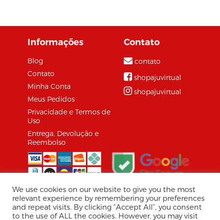
razões, o comércio
eletrônico tem
crescido a cada dia.
Informações
Contato
Mas, as...
Blog
contato
Contato
shopajuvirtual
Minha Conta
shopajuvirtual
Meus Pedidos
Privacidade e Termos de
Uso
Entrega, Devolução e
Reembolso
We use cookies on our website to give you the most
relevant experience by remembering your preferences
and repeat visits. By clicking “Accept All”, you consent
© 2026 Shopaju Marketplace.
to the use of ALL the cookies. However, you may visit