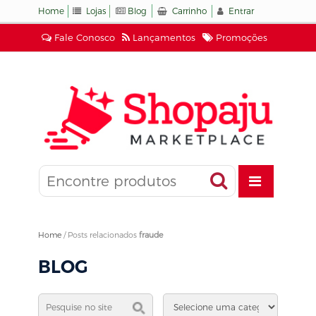
Home
Lojas
Blog
Carrinho
Entrar
Fale Conosco
Lançamentos
Promoções
Home
/
Posts relacionados
fraude
BLOG