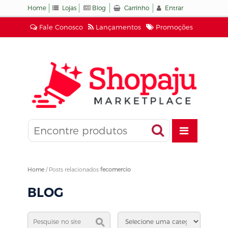
Home
Lojas
Blog
Carrinho
Entrar
Fale Conosco
Lançamentos
Promoções
Home
/
Posts relacionados
fecomercio
BLOG