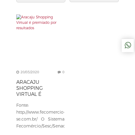
20/03/2020
0
ARACAJU
SHOPPING
VIRTUAL É
PREMIADO POR
Fonte:
RESULTADOS
http://www.fecomercio-
se.com.br/ O Sistema
Fecomércio/Sesc/Senac
de Sergipe tem