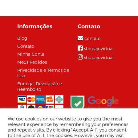
buscado
oportunidades de
promover as empresas
Informações
Contato
do setor terciário de
vários...
Blog
contato
Contato
shopajuvirtual
Minha Conta
shopajuvirtual
Meus Pedidos
Privacidade e Termos de
Uso
Entrega, Devolução e
Reembolso
We use cookies on our website to give you the most
relevant experience by remembering your preferences
and repeat visits. By clicking “Accept All”, you consent
© 2026 Shopaju Marketplace.
to the use of ALL the cookies. However, you may visit