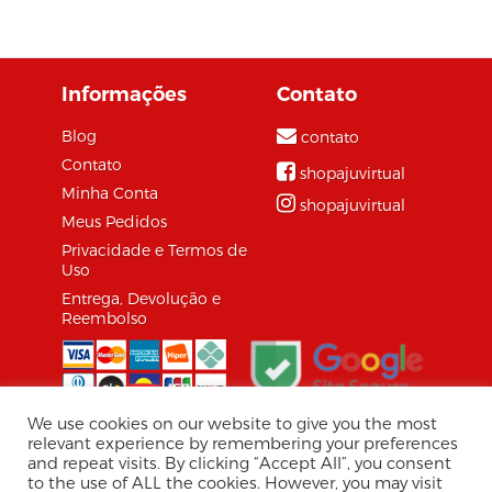
Consumidor (CTFC)
deve analisar na
quarta-feira (25) um
Informações
Contato
projeto de lei (PLS
21/2017)...
Blog
contato
Contato
shopajuvirtual
Minha Conta
shopajuvirtual
Meus Pedidos
Privacidade e Termos de
Uso
Entrega, Devolução e
Reembolso
We use cookies on our website to give you the most
relevant experience by remembering your preferences
and repeat visits. By clicking “Accept All”, you consent
© 2026 Shopaju Marketplace.
to the use of ALL the cookies. However, you may visit