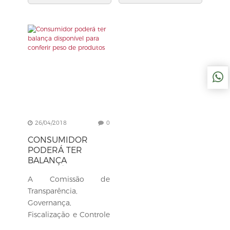
26/04/2018
0
CONSUMIDOR
PODERÁ TER
BALANÇA
DISPONÍVEL PARA
A Comissão de
CONFERIR PESO
DE PRODUTOS
Transparência,
Governança,
Fiscalização e Controle
e Defesa do