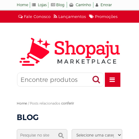
Home
Lojas
Blog
Carrinho
Entrar
Fale Conosco
Lançamentos
Promoções
Home
/
Posts relacionados
conferir
BLOG