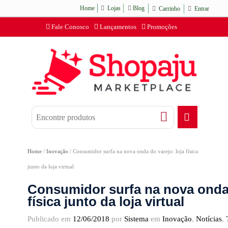
Home
Lojas
Blog
Carrinho
Entrar
Fale Conosco
Lançamentos
Promoções
Home
/
Inovação
/
Consumidor surfa na nova onda do varejo: loja física
junto da loja virtual
Consumidor surfa na nova onda 
física junto da loja virtual
Publicado em
12/06/2018
por
Sistema
em
Inovação
,
Notícias
,