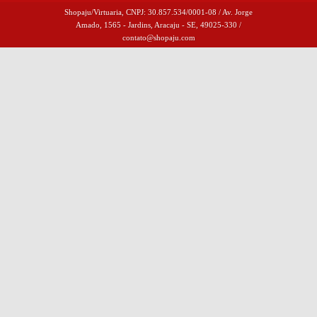
Shopaju/Virtuaria, CNPJ: 30.857.534/0001-08 / Av. Jorge
Amado, 1565 - Jardins, Aracaju - SE, 49025-330 /
contato@shopaju.com