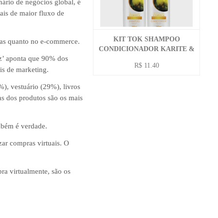
ário de negócios global, é
ais de maior fluxo de
KIT TOK SHAMPOO
icas quanto no e-commerce.
CONDICIONADOR KARITE &
iz’ aponta que 90% dos
BABAÇU 590 ML
R$ 11.40
is de marketing.
%), vestuário (29%), livros
as dos produtos são os mais
ambém é verdade.
zar compras virtuais. O
ra virtualmente, são os