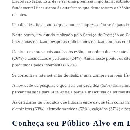
Dados são fatos. Esta deve ser uma premissa importante, sobret
fundamental ficar atento às estatísticas que demonstram os hábi
clientes.
Um dos desafios com os quais muitas empresas têm se deparado é
Neste ponto, um estudo realizado pelo Serviço de Proteção ao Cr
internautas realizam pesquisas online antes realizar compras em 
Dentre os setores mais analisados estão, em ordem decrescente de
(26%) e cosméticos e perfumes (24%). Ainda neste ponto, os site
procurados pelos internautas (62%).
Se consultar a internet antes de realizar uma compra em lojas fí
A novidade da pesquisa é que: seis em cada dez (63%) consumidore
percentual sobe para 66% entre a parcela masculina de entrevist
As categorias de produtos que lideram entre os que têm como há
eletrônicos (63%), eletrodomésticos (53%), calçados (37%) e pe
Conheça seu Público-Alvo em D