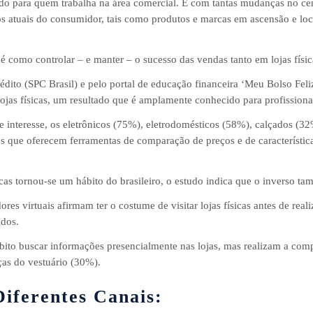
udo para quem trabalha na área comercial. E com tantas mudanças no cen
tos atuais do consumidor, tais como produtos e marcas em ascensão e loc
 como controlar – e manter – o sucesso das vendas tanto em lojas fís
édito (SPC Brasil) e pelo portal de educação financeira ‘Meu Bolso Fel
lojas físicas, um resultado que é amplamente conhecido para profissiona
 interesse, os eletrônicos (75%), eletrodomésticos (58%), calçados (32
s que oferecem ferramentas de comparação de preços e de característic
sicas tornou-se um hábito do brasileiro, o estudo indica que o inverso t
s virtuais afirmam ter o costume de visitar lojas físicas antes de reali
ados.
bito buscar informações presencialmente nas lojas, mas realizam a comp
ças do vestuário (30%).
iferentes Canais: