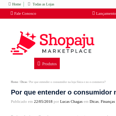
Home
Todas as Lojas
Fale Conosco
Lançamento
Produtos
Home
/
Dicas
/
Por que entender o consumidor na loja física e no e-commerce?
Por que entender o consumidor n
Publicado em
22/05/2018
por
Lucas Chagas
em
Dicas
,
Finanças 