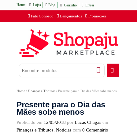
Home
Lojas
Blog
Carrinho
Entrar
Fale Conosco
Lançamentos
Promoções
Home
/
Finanças e Tributos
/
Presente para o Dia das Mães sobe menos
Presente para o Dia das
Mães sobe menos
Publicado em
12/05/2018
por
Lucas Chagas
em
Finanças e Tributos
,
Notícias
com
0 Comentário