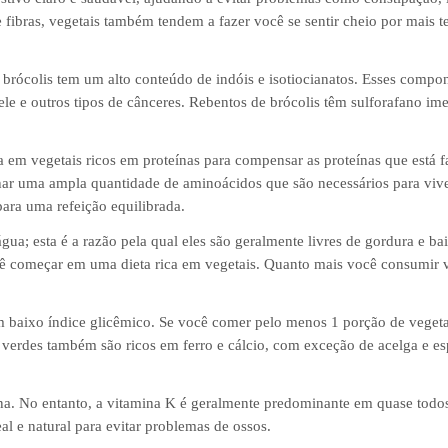
 fibras, vegetais também tendem a fazer você se sentir cheio por mais 
 brócolis tem um alto conteúdo de indóis e isotiocianatos. Esses compo
ele e outros tipos de cânceres. Rebentos de brócolis têm sulforafano i
a em vegetais ricos em proteínas para compensar as proteínas que está f
har uma ampla quantidade de aminoácidos que são necessários para vi
para uma refeição equilibrada.
gua; esta é a razão pela qual eles são geralmente livres de gordura e b
cê começar em uma dieta rica em vegetais. Quanto mais você consumir v
m baixo índice glicêmico. Se você comer pelo menos 1 porção de vegeta
is verdes também são ricos em ferro e cálcio, com exceção de acelga e e
ina. No entanto, a vitamina K é geralmente predominante em quase todo
l e natural para evitar problemas de ossos.