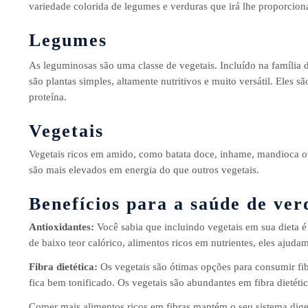
variedade colorida de legumes e verduras que irá lhe proporcion
Legumes
As leguminosas são uma classe de vegetais. Incluído na família d
são plantas simples, altamente nutritivos e muito versátil. Eles
proteína.
Vegetais
Vegetais ricos em amido, como batata doce, inhame, mandioca ou 
são mais elevados em energia do que outros vegetais.
Benefícios para a saúde de ver
Antioxidantes:
Você sabia que incluindo vegetais em sua dieta é
de baixo teor calórico, alimentos ricos em nutrientes, eles ajud
Fibra dietética:
Os vegetais são ótimas opções para consumir fibr
fica bem tonificado. Os vegetais são abundantes em fibra dietét
Comer mais alimentos ricos em fibras mantém o seu sistema diges