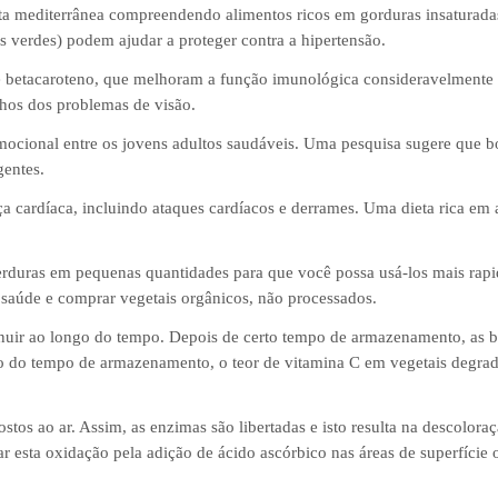
ta mediterrânea compreendendo alimentos ricos em gorduras insaturadas
has verdes) podem ajudar a proteger contra a hipertensão.
de betacaroteno, que melhoram a função imunológica consideravelmente
hos dos problemas de visão.
mocional entre os jovens adultos saudáveis. Uma pesquisa sugere que
gentes.
a cardíaca, incluindo ataques cardíacos e derrames. Uma dieta rica em
duras em pequenas quantidades para que você possa usá-los mais rapi
e saúde e comprar vegetais orgânicos, não processados.
inuir ao longo do tempo. Depois de certo tempo de armazenamento, as b
do tempo de armazenamento, o teor de vitamina C em vegetais degrada
stos ao ar. Assim, as enzimas são libertadas e isto resulta na descolora
 esta oxidação pela adição de ácido ascórbico nas áreas de superfície 