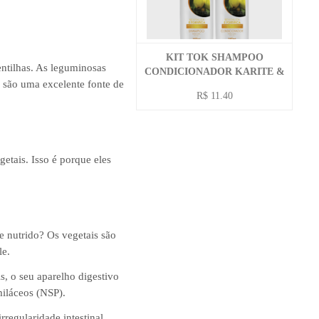
KIT TOK SHAMPOO
entilhas. As leguminosas
CONDICIONADOR KARITE &
s são uma excelente fonte de
BABAÇU 590 ML
R$ 11.40
etais. Isso é porque eles
e nutrido? Os vegetais são
le.
s, o seu aparelho digestivo
miláceos (NSP).
regularidade intestinal,