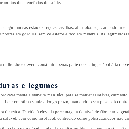
ar muitos dos benefícios de saúde.
as leguminosas estão os feijões, ervilhas, alfarroba, soja, amendoim e l
 são pobres em gordura, sem colesterol e rico em minerais. As leguminosa
milho doce devem constituir apenas parte de sua ingestão diária de veg
duras e legumes
 provavelmente a maneira mais fácil para se manter saudável, caimento 
am a ficar em ótima saúde a longo prazo, mantendo o seu peso sob contro
a dietética. Devido à elevada percentagem de nível de fibra em vegetai
ica solúvel, bem como insolúvel, conhecido como polissacarídeos não a
tivo claro e saudável, ajudando a evitar problemas como constipação, ir