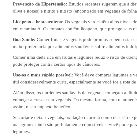
Prevenção da Hipertensão:
Estudos recentes sugerem que a die
oliva e nozes) e nitrito e nitrato (encontrado em vegetais de fol
Licopeno e betacaroteno:
Os vegetais verdes têm altos níveis 
em vitamina A. Os tomates contêm licopeno, que protege seus ol
Boa Saúde:
Comer frutas e vegetais pode promover bem-estar e
maior preferência por alimentos saudáveis ​​sobre alimentos indul
Comer uma dieta rica em frutas e legumes reduz o risco de doenç
pode proteger contra certos tipos de cânceres.
Use-os o mais rápido possível:
Você deve comprar legumes e ver
útil consideravelmente curta, especialmente se você for a rota d
Além disso, os nutrientes saudáveis ​​de vegetais começam a dim
começar a crescer em vegetais. Da mesma forma, com o aumento 
assim, o seu impacto benéfico.
Se cortar e deixar vegetais, oxidação ocorrerá como eles são expo
os legumes ainda são perfeitamente comestíveis e você pode parar
legumes.