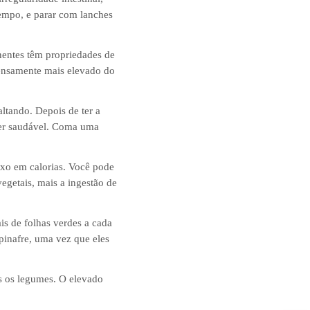
tempo, e parar com lanches
nentes têm propriedades de
mensamente mais elevado do
altando. Depois de ter a
ver saudável. Coma uma
aixo em calorias. Você pode
egetais, mais a ingestão de
is de folhas verdes a cada
spinafre, uma vez que eles
s os legumes. O elevado