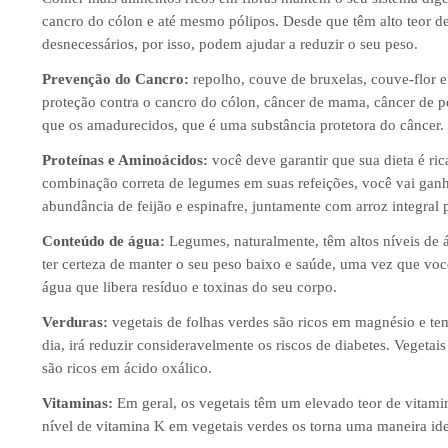
cancro do cólon e até mesmo pólipos. Desde que têm alto teor de
desnecessários, por isso, podem ajudar a reduzir o seu peso.
Prevenção do Cancro:
repolho, couve de bruxelas, couve-flor e
proteção contra o cancro do cólon, câncer de mama, câncer de p
que os amadurecidos, que é uma substância protetora do câncer.
Proteínas e Aminoácidos:
você deve garantir que sua dieta é ric
combinação correta de legumes em suas refeições, você vai gan
abundância de feijão e espinafre, juntamente com arroz integral 
Conteúdo de água:
Legumes, naturalmente, têm altos níveis de á
ter certeza de manter o seu peso baixo e saúde, uma vez que vo
água que libera resíduo e toxinas do seu corpo.
Verduras:
vegetais de folhas verdes são ricos em magnésio e te
dia, irá reduzir consideravelmente os riscos de diabetes. Vegeta
são ricos em ácido oxálico.
Vitaminas:
Em geral, os vegetais têm um elevado teor de vitam
nível de vitamina K em vegetais verdes os torna uma maneira idea