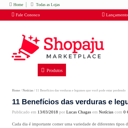
Home
Todas as Lojas
Fale Conosco
Lançamento
Produtos
Home
/
Notícias
/
11 Benefícios das verduras e legumes que você pode estar perdendo
11 Benefícios das verduras e le
Publicado em
13/03/2018
por
Lucas Chagas
em
Notícias
com
0 
Cada dia é importante comer uma variedade de diferentes tipos d