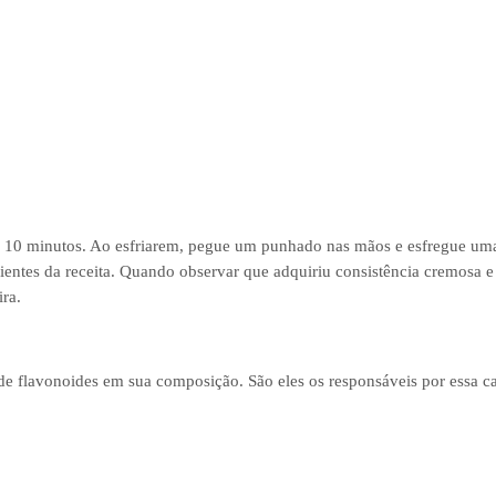
ns 10 minutos. Ao esfriarem, pegue um punhado nas mãos e esfregue umas
edientes da receita. Quando observar que adquiriu consistência cremosa 
ra.
 flavonoides em sua composição. São eles os responsáveis por essa car