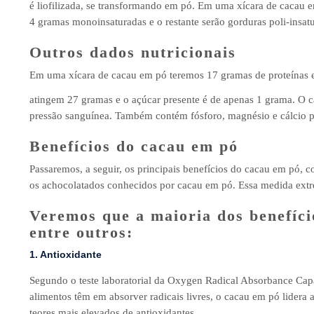
é liofilizada, se transformando em pó. Em uma xícara de cacau 
4 gramas monoinsaturadas e o restante serão gorduras poli-insat
Outros dados nutricionais
Em uma xícara de cacau em pó teremos 17 gramas de proteínas e 
atingem 27 gramas e o açúcar presente é de apenas 1 grama. O c
pressão sanguínea. Também contém fósforo, magnésio e cálcio pa
Benefícios do cacau em pó
Passaremos, a seguir, os principais benefícios do cacau em pó,
os achocolatados conhecidos por cacau em pó. Essa medida extr
Veremos que a maioria dos benefíci
entre outros:
1. Antioxidante
Segundo o teste laboratorial da Oxygen Radical Absorbance Capa
alimentos têm em absorver radicais livres, o cacau em pó lidera 
teores mais elevados de antioxidantes.