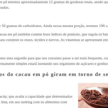
em pó teremos aproximadamente 12 gramas de gorduras totais, sendo qu
uradas.
50 gramas de carboidratos. Ainda nessa mesma porção, teremos 196 cal
acau em pó também contem bons índices de potássio, que regula os bat
ra construir os ossos, tecidos e nervos. As vitaminas se apresentam e
 como uma sugestão para que seu consumo passe a ser mais frequente, co
emamente simples estará isentando seu organismo de açúcares e gordura
os do cacau em pó giram em torno de se
city, que avalia a capacidade que determinados
a lista, em seu ranking com os alimentos com