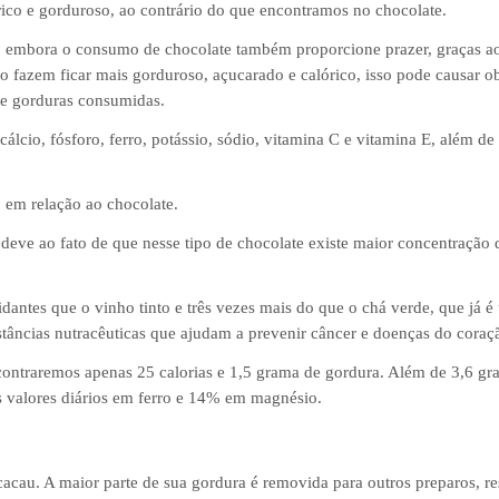
ico e gorduroso, ao contrário do que encontramos no chocolate.
o, embora o consumo de chocolate também proporcione prazer, graças a
e o fazem ficar mais gorduroso, açucarado e calórico, isso pode causar
de gorduras consumidas.
lcio, fósforo, ferro, potássio, sódio, vitamina C e vitamina E, além d
o em relação ao chocolate.
 deve ao fato de que nesse tipo de chocolate existe maior concentração 
ntes que o vinho tinto e três vezes mais do que o chá verde, que já é 
stâncias nutracêuticas que ajudam a prevenir câncer e doenças do coraç
contraremos apenas 25 calorias e 1,5 grama de gordura. Além de 3,6 gra
 valores diários em ferro e 14% em magnésio.
acau. A maior parte de sua gordura é removida para outros preparos, r