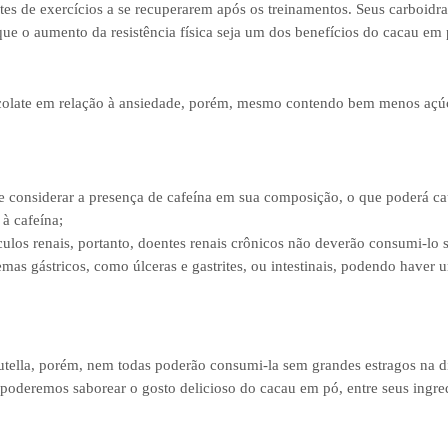
antes de exercícios a se recuperarem após os treinamentos. Seus carboidra
ue o aumento da resistência física seja um dos benefícios do cacau em 
colate em relação à ansiedade, porém, mesmo contendo bem menos açúc
 considerar a presença de cafeína em sua composição, o que poderá cau
à cafeína;
culos renais, portanto, doentes renais crônicos não deverão consumi-lo
mas gástricos, como úlceras e gastrites, ou intestinais, podendo haver
tella, porém, nem todas poderão consumi-la sem grandes estragos na die
 poderemos saborear o gosto delicioso do cacau em pó, entre seus ingre