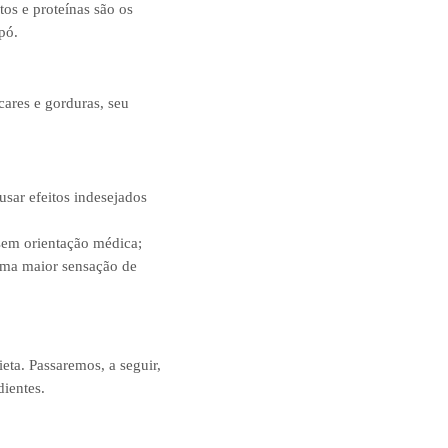
tos e proteínas são os
pó.
ares e gorduras, seu
sar efeitos indesejados
 sem orientação médica;
 uma maior sensação de
ta. Passaremos, a seguir,
dientes.