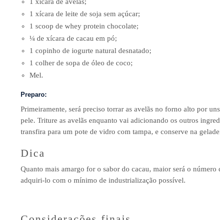
1 xícara de avelãs;
1 xícara de leite de soja sem açúcar;
1 scoop de whey protein chocolate;
¼ de xícara de cacau em pó;
1 copinho de iogurte natural desnatado;
1 colher de sopa de óleo de coco;
Mel.
Preparo:
Primeiramente, será preciso torrar as avelãs no forno alto por u
pele. Triture as avelãs enquanto vai adicionando os outros ingr
transfira para um pote de vidro com tampa, e conserve na geladei
Dica
Quanto mais amargo for o sabor do cacau, maior será o número de
adquiri-lo com o mínimo de industrialização possível.
Considerações finais