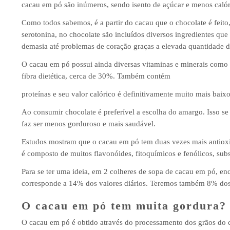
cacau em pó são inúmeros, sendo isento de açúcar e menos calór
Como todos sabemos, é a partir do cacau que o chocolate é feit
serotonina, no chocolate são incluídos diversos ingredientes qu
demasia até problemas de coração graças a elevada quantidade 
O cacau em pó possui ainda diversas vitaminas e minerais como cá
fibra dietética, cerca de 30%. Também contém
proteínas e seu valor calórico é definitivamente muito mais baix
Ao consumir chocolate é preferível a escolha do amargo. Isso se
faz ser menos gorduroso e mais saudável.
Estudos mostram que o cacau em pó tem duas vezes mais antioxida
é composto de muitos flavonóides, fitoquímicos e fenólicos, sub
Para se ter uma ideia, em 2 colheres de sopa de cacau em pó, en
corresponde a 14% dos valores diários. Teremos também 8% dos
O cacau em pó tem muita gordura?
O cacau em pó é obtido através do processamento dos grãos do c