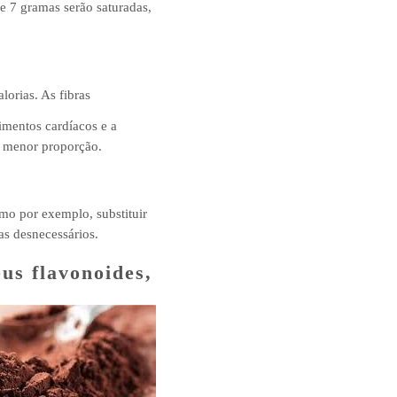
e 7 gramas serão saturadas,
orias. As fibras
imentos cardíacos e a
m menor proporção.
mo por exemplo, substituir
s desnecessários.
us flavonoides,