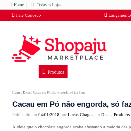
Home
Todas as Lojas
Fale Conosco
Lançamento
Produtos
Home
/
Dicas
/
Cacau em Pó não engorda, só faz bem
Cacau em Pó não engorda, só fa
Publicado em
04/01/2018
por
Lucas Chagas
em
Dicas
,
Produtos 
A ideia que o chocolate engorda acaba afastando a maioria das 